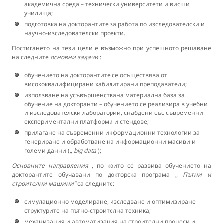
академична среда – технически университети и висши
училища;
подготовка на докторантите за работа по изследователски и
научно-изследователски проекти.
Постигането на тези цели е възможно при успешното решаване
на следните
основни задачи
:
обучението на докторантите се осъществява от
висококвалифицирани хабилитирани преподаватели;
използване на усъвършенствана материална база за
обучение на докторанти – обучението се реализира в учебни
и изследователски лаборатории, снабдени със съвременни
експериментални платформи и стендове;
прилагане на съвременни информационни технологии за
генериране и обработване на информационни масиви и
големи данни („
big data
);
Основните направления
, по които се развива обучението на
докторантите обучавани по докторска програма „
Пътни и
строителни машини”
са следните:
симулационно моделиране, изследване и оптимизиране
структурите на пътно-строителна техника;
механизация и автоматизация на строителни процеси и