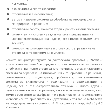
логистика;
еко-техника и еко-технологии;
строителна и еко-логистика;
автоматизирани системи за обработка на информация и
генериране на решения;
строителни роботи, манипулатори и роботизирани системи;
интелигентни системи за диагностика и реализация на
„вечна” експлоатационна надеждност в пътно-строителната
техника;
икономическото оценяване и стопанското управление на
строително-технологични комплекси.
Темите на докторантурите
по докторската програма „
Пътни и
строителни машини
“ се определят от съвременните достижения
в областта на пътно-строителната техника, автоматизираните
системи за обработка на информация и генериране на решения,
симулационното моделиране, роботиката, интелигентните
системи за диагностика и реализация на експлоатационна
надеждност в пътно-строителната техника и много други -
реализирани както в теоретичен, така и практически аспект, като
темите съответно са съобразени и с развитието на националните
и европейските приоритети в индустрията, и то главно в областта
-то
на индустриалните системи от 4
поколение (т.нар.,
Industry 4.0
Systems
).