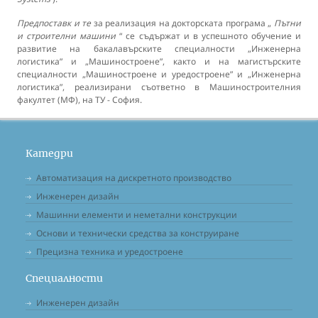
Предпоставк
и
те
за реализация на докторската програма „
Пътни
и строителни машини
“ се съдържат и в успешното обучение и
развитие на бакалавърските специалности „Инженерна
логистика” и „Машиностроене”, както и на магистърските
специалности „Машиностроене и уредостроене” и „Инженерна
логистика”, реализирани съответно в Машиностроителния
факултет (МФ), на ТУ - София.
Катедри
Автоматизация на дискретното производство
Инженерен дизайн
Машинни елементи и неметални конструкции
Основи и технически средства за конструиране
Прецизна техника и уредостроене
Специалности
Инженерен дизайн