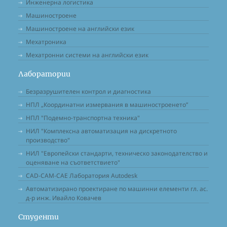
Инженерна логистика
Машиностроене
Машиностроене на английски език
Мехатроника
Мехатронни системи на английски език
Лаборатории
Безразрушителен контрол и диагностика
НПЛ „Координатни измервания в машиностроенето”
НПЛ "Подемно-транспортна техника"
НИЛ "Комплексна автоматизация на дискретното
производство"
НИЛ "Европейски стандарти, техническо законодателство и
оценяване на съответствието"
CAD-CAM-CAE Лаборатория Autodesk
Автоматизирано проектиране по машинни елементи гл. ас.
д-р инж. Ивайло Ковачев
Студенти