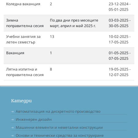
Коледна ваканция
2
23-12-2024 -
05-01-2025
Зимна
По два дни през месеците
03-03-2025 -
поправителна сесия
март, април и май 2025 г.
30-05-2025
Учебни занятия за
13
10-02-2025 -
летен семестър
17-05-2025
Ваканция
1
01-05-2025 -
07-05-2025
Лятна изпитна и
8
19-05-2025 -
поправителна сесия
12-07-2025
Катедри
Автоматизация на дискретното производство
Инженерен дизайн
Машинни елементи и неметални конструкции
Основи и технически средства за конструиране